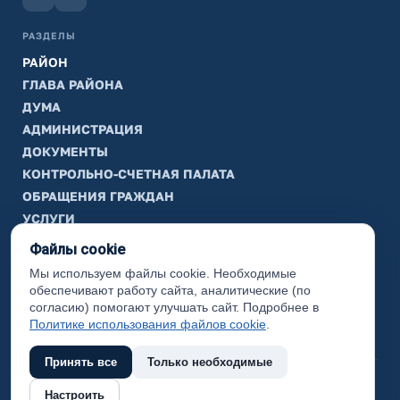
РАЗДЕЛЫ
РАЙОН
ГЛАВА РАЙОНА
ДУМА
АДМИНИСТРАЦИЯ
ДОКУМЕНТЫ
КОНТРОЛЬНО-СЧЕТНАЯ ПАЛАТА
ОБРАЩЕНИЯ ГРАЖДАН
УСЛУГИ
ТИК
Файлы cookie
Мы используем файлы cookie. Необходимые
ИНФОРМАЦИЯ
обеспечивают работу сайта, аналитические (по
Законодательная карта
согласию) помогают улучшать сайт. Подробнее в
Политике использования файлов cookie
.
Карта сайта
Принять все
Только необходимые
(с) 2017 Ханты-Мансийский район, официальный сайт
Настроить
администрации