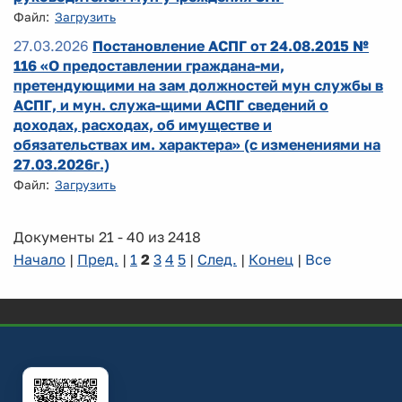
Файл:
Загрузить
27.03.2026
Постановление АСПГ от 24.08.2015 №
116 «О предоставлении граждана-ми,
претендующими на зам должностей мун службы в
АСПГ, и мун. служа-щими АСПГ сведений о
доходах, расходах, об имуществе и
обязательствах им. характера» (с изменениями на
27.03.2026г.)
Файл:
Загрузить
Документы 21 - 40 из 2418
Начало
|
Пред.
|
1
2
3
4
5
|
След.
|
Конец
|
Все