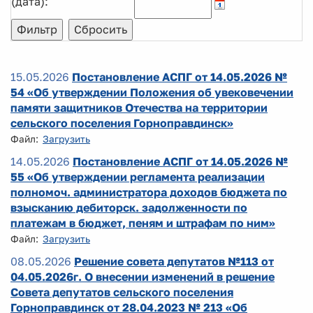
(дата):
15.05.2026
Постановление АСПГ от 14.05.2026 №
54 «Об утверждении Положения об увековечении
памяти защитников Отечества на территории
сельского поселения Горноправдинск»
Файл:
Загрузить
14.05.2026
Постановление АСПГ от 14.05.2026 №
55 «Об утверждении регламента реализации
полномоч. администратора доходов бюджета по
взысканию дебиторск. задолженности по
платежам в бюджет, пеням и штрафам по ним»
Файл:
Загрузить
08.05.2026
Решение совета депутатов №113 от
04.05.2026г. О внесении изменений в решение
Совета депутатов сельского поселения
Горноправдинск от 28.04.2023 № 213 «Об