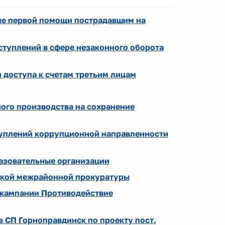
ие первой помощи пострадавшим на
ступлений в сфере незаконного оборота
и доступа к счетам третьим лицам
ого производства на сохранение
туплений коррупционной направленности
азовательные организации
ской межрайонной прокуратуры
 кампании Противодействие
 СП Горноправдинск по проекту пост.