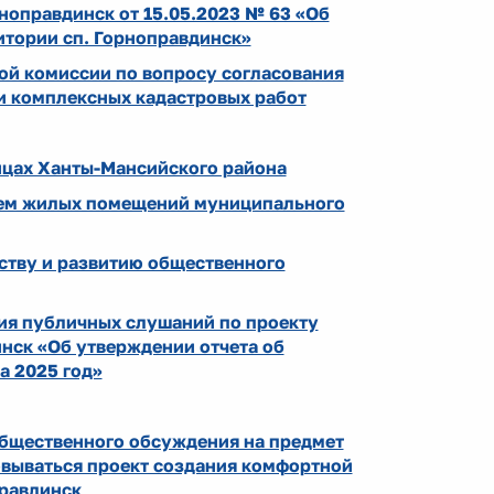
ноправдинск от 15.05.2023 № 63 «Об
итории сп. Горноправдинск»
ой комиссии по вопросу согласования
и комплексных кадастровых работ
ицах Ханты-Мансийского района
наем жилых помещений муниципального
ству и развитию общественного
ия публичных слушаний по проекту
нск «Об утверждении отчета об
а 2025 год»
ественного обсуждения на предмет
овываться проект создания комфортной
правдинск