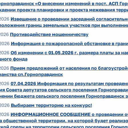
рноправдинск «О внесении изменений в пост. АСП Гор
ждении проекта планировки и проекта межевания терр
2026
Извещение о проведении заседаний согласительн
положения границ земельных участков при выполнени
2026
Противодействие мошенничеству
2026
Информация о пожароопасной обстановке в гран
2026
Об изменении с 01.05.2026 г. размера платы за 
ного фонда
2026
Прием предложений от населения по благоустрой
ранства сп.Горноправдинск
2026
07.04.2026 Информация по результатам проведен
ия Совета депутатов сельского поселения Горноправди
нении бюджета сельского поселения Горноправдинск з
2026
Выбираем территорию на конкурс!
2026
ИНФОРМАЦИОННОЕ СООБЩЕНИЕ о проведении общ
а общественной территории, на которой будет реализ
ской среды на территории сельского поселения Горно