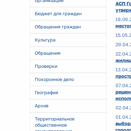
организаций
АСП Го
утвер
Бюджет для граждан
18.06.
место
Обращения граждан
15.05.
Культура
29.04.
Обращения
22.04.
жилищ
Проверки
13.04.
прост
Похоронное дело
07.04.
решен
География
испол
Архив
02.04.
01.04.
Территориальное
выбор
общественное
город