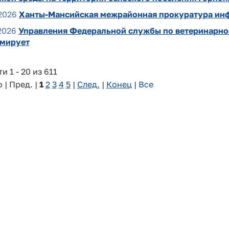
2026
Ханты-Мансийская межрайонная прокуратура ин
2026
Управления Федеральной службы по ветеринарно
мирует
и 1 - 20 из 611
 | Пред. |
1
2
3
4
5
|
След.
|
Конец
|
Все