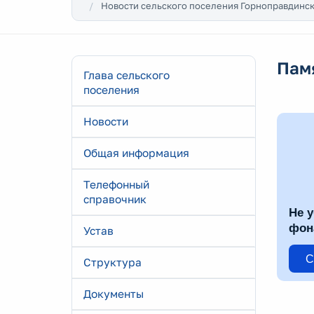
Новости сельского поселения Горноправдинс
Пам
Глава сельского
поселения
Новости
Общая информация
Телефонный
справочник
Не у
фон
Устав
С
Структура
Документы