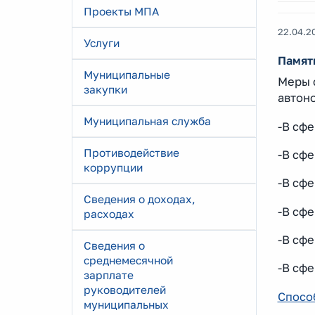
Проекты МПА
22.04.2
Услуги
Памят
Муниципальные
Меры 
закупки
автон
Муниципальная служба
-В сф
Противодействие
-В сф
коррупции
-В сф
Сведения о доходах,
-В сфе
расходах
-В сф
Сведения о
среднемесячной
-В сф
зарплате
руководителей
Спосо
муниципальных