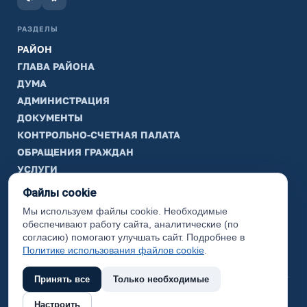
РАЗДЕЛЫ
РАЙОН
ГЛАВА РАЙОНА
ДУМА
АДМИНИСТРАЦИЯ
ДОКУМЕНТЫ
КОНТРОЛЬНО-СЧЕТНАЯ ПАЛАТА
ОБРАЩЕНИЯ ГРАЖДАН
УСЛУГИ
ТИК
Файлы cookie
Мы используем файлы cookie. Необходимые
ИНФОРМАЦИЯ
обеспечивают работу сайта, аналитические (по
Законодательная карта
согласию) помогают улучшать сайт. Подробнее в
Политике использования файлов cookie
.
Карта сайта
Принять все
Только необходимые
(с) 2017 Ханты-Мансийский район, официальный сайт
Настроить