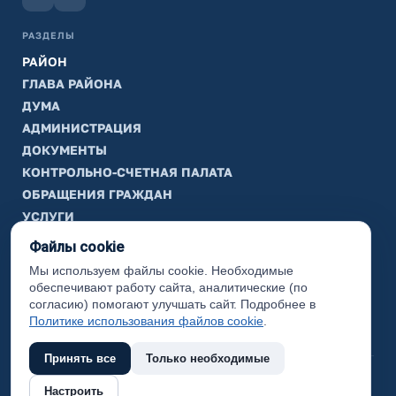
РАЗДЕЛЫ
РАЙОН
ГЛАВА РАЙОНА
ДУМА
АДМИНИСТРАЦИЯ
ДОКУМЕНТЫ
КОНТРОЛЬНО-СЧЕТНАЯ ПАЛАТА
ОБРАЩЕНИЯ ГРАЖДАН
УСЛУГИ
ТИК
Файлы cookie
Мы используем файлы cookie. Необходимые
ИНФОРМАЦИЯ
обеспечивают работу сайта, аналитические (по
Законодательная карта
согласию) помогают улучшать сайт. Подробнее в
Политике использования файлов cookie
.
Карта сайта
Принять все
Только необходимые
(с) 2017 Ханты-Мансийский район, официальный сайт
Настроить
администрации