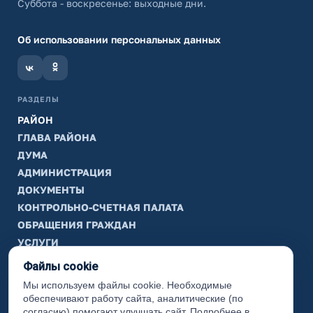
Суббота - воскресенье: выходные дни.
Об использовании персональных данных
РАЗДЕЛЫ
РАЙОН
ГЛАВА РАЙОНА
ДУМА
АДМИНИСТРАЦИЯ
ДОКУМЕНТЫ
КОНТРОЛЬНО-СЧЕТНАЯ ПАЛАТА
ОБРАЩЕНИЯ ГРАЖДАН
УСЛУГИ
ТИК
Файлы cookie
Мы используем файлы cookie. Необходимые
ИНФОРМАЦИЯ
обеспечивают работу сайта, аналитические (по
Законодательная карта
согласию) помогают улучшать сайт. Подробнее в