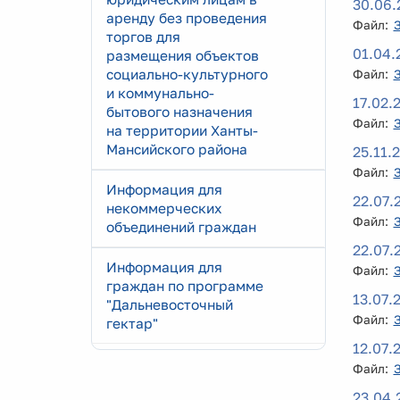
30.06.
аренду без проведения
Файл:
торгов для
01.04.
размещения объектов
социально-культурного
Файл:
и коммунально-
17.02.
бытового назначения
Файл:
на территории Ханты-
Мансийского района
25.11.
Файл:
Информация для
22.07.
некоммерческих
Файл:
объединений граждан
22.07.
Информация для
Файл:
граждан по программе
13.07.
"Дальневосточный
Файл:
гектар"
12.07.
Файл:
23.04.