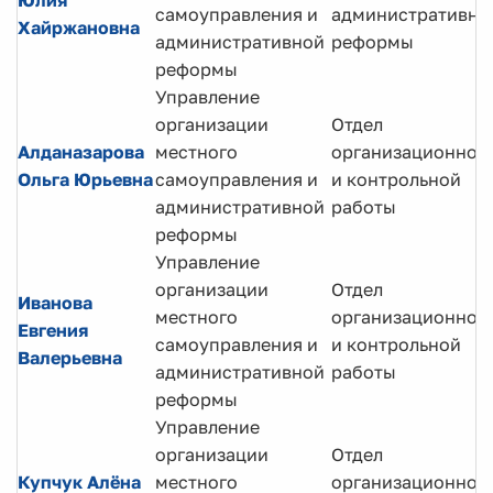
Юлия
самоуправления и
административно
Хайржановна
административной
реформы
реформы
Управление
организации
Отдел
Алданазарова
местного
организационной
Ольга Юрьевна
самоуправления и
и контрольной
административной
работы
реформы
Управление
организации
Отдел
Иванова
местного
организационной
Евгения
самоуправления и
и контрольной
Валерьевна
административной
работы
реформы
Управление
организации
Отдел
Купчук Алёна
местного
организационной