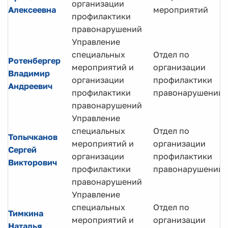
организации
Алексеевна
мероприятий
профилактики
правонарушений
Управление
специальных
Отдел по
Ротенбергер
мероприятий и
организации
Владимир
организации
профилактики
Андреевич
профилактики
правонарушений
правонарушений
Управление
специальных
Отдел по
Топычканов
мероприятий и
организации
Сергей
организации
профилактики
Викторович
профилактики
правонарушений
правонарушений
Управление
специальных
Отдел по
Тимкина
мероприятий и
организации
Наталья