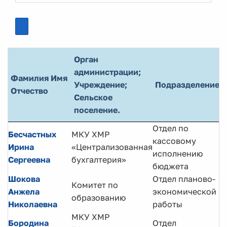
Орган
администрации;
Фамилия Имя
Учреждение;
Подразделение
Отчество
Сельское
поселение.
Отдел по
Бесчастных
МКУ ХМР
кассовому
Ирина
«Централизованная
исполнению
Сергеевна
бухгалтерия»
бюджета
Шокова
Отдел планово-
Комитет по
Анжела
экономической
образованию
Николаевна
работы
МКУ ХМР
Бородина
Отдел