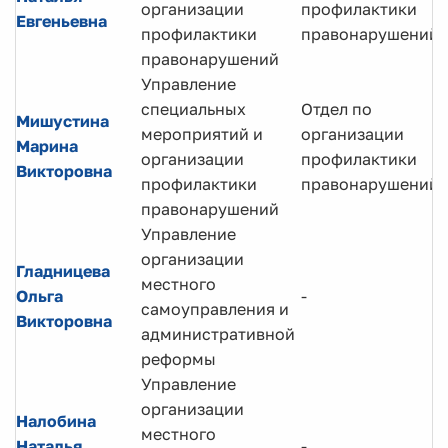
организации
профилактики
Евгеньевна
профилактики
правонарушений
правонарушений
Управление
специальных
Отдел по
Мишустина
мероприятий и
организации
Марина
организации
профилактики
Викторовна
профилактики
правонарушений
правонарушений
Управление
организации
Гладницева
местного
Ольга
-
самоуправления и
Викторовна
административной
реформы
Управление
организации
Налобина
местного
Наталья
-