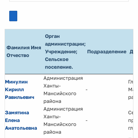
Орган
администрации;
Фамилия Имя
Учреждение;
Подразделение
До
Отчество
Сельское
поселение.
Администрация
Минулин
Гла
Ханты-
Кирилл
-
Ман
Мансийского
Равильевич
рай
района
Администрация
Замятина
Сек
Ханты-
Елена
-
при
Мансийского
Анатольевна
гла
района