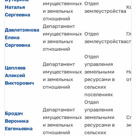
имущественных
Отдел
Наталья
Кон
и земельных
землеустройства
Сергеевна
отношений
Департамент
Давлетзянова
имущественных
Отдел
Гла
Елена
и земельных
землеустройства
спе
Сергеевна
отношений
Отдел
Департамент
управления
Цепляев
имущественных
земельными
Нач
Алексей
и земельных
ресурсами в
отд
Викторович
отношений
сельских
поселениях
Отдел
Департамент
управления
Бродач
имущественных
земельными
Спе
Вероника
и земельных
ресурсами в
экс
Евгеньевна
отношений
сельских