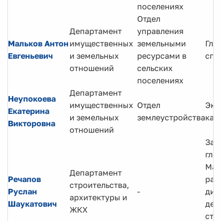
поселениях
Отдел
Департамент
управления
Мальков Антон
имущественных
земельными
Гла
Евгеньевич
и земельных
ресурсами в
спе
отношений
сельских
поселениях
Департамент
Неупокоева
имущественных
Отдел
Экс
Екатерина
и земельных
землеустройства
кат
Викторовна
отношений
Зам
гла
Ман
Департамент
Речапов
рай
строительства,
Руслан
-
дир
архитектуры и
Шаукатович
деп
ЖКХ
стр