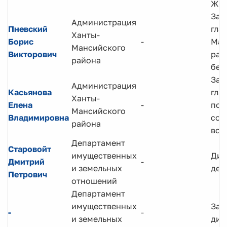
ЖК
Зам
Администрация
Пневский
гла
Ханты-
Борис
-
Ман
Мансийского
Викторович
рай
района
без
Зам
Администрация
Касьянова
гла
Ханты-
Елена
-
по
Мансийского
Владимировна
соц
района
воп
Департамент
Старовойт
имущественных
Дир
Дмитрий
-
и земельных
деп
Петрович
отношений
Департамент
имущественных
Зам
-
-
и земельных
дир