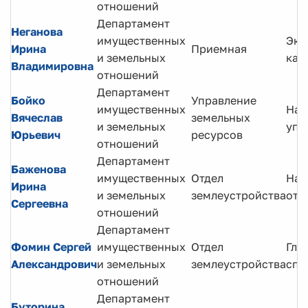
отношений
Департамент
Неганова
имущественных
Экс
Ирина
Приемная
и земельных
кат
Владимировна
отношений
Департамент
Бойко
Управление
имущественных
Нач
Вячеслав
земельных
и земельных
упр
Юрьевич
ресурсов
отношений
Департамент
Баженова
имущественных
Отдел
Нач
Ирина
и земельных
землеустройства
отд
Сергеевна
отношений
Департамент
Фомин Сергей
имущественных
Отдел
Гла
Александрович
и земельных
землеустройства
спе
отношений
Департамент
Буторина