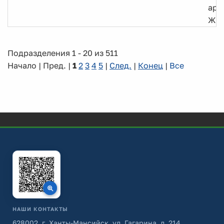
арх
ЖК
Подразделения 1 - 20 из 511
Начало | Пред. |
1
2
3
4
5
|
След.
|
Конец
|
Все
НАШИ КОНТАКТЫ
628002, г. Ханты-Мансийск, ул. Гагарина, д. 214