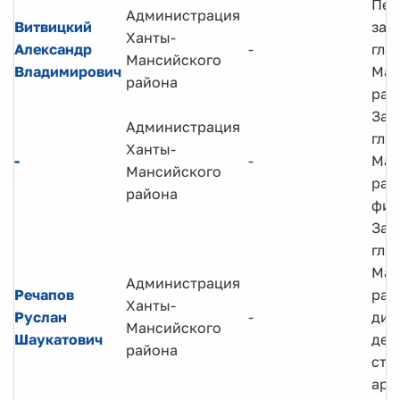
Пер
Администрация
Витвицкий
зам
Ханты-
Александр
-
гла
Мансийского
Владимирович
Ман
района
рай
Зам
Администрация
гла
Ханты-
-
-
Ман
Мансийского
рай
района
фин
Зам
гла
Ман
Администрация
Речапов
рай
Ханты-
Руслан
-
дир
Мансийского
Шаукатович
деп
района
стр
арх