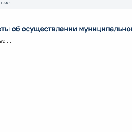
нтроля
еты об осуществлении муниципально
re....