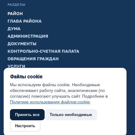
РАЗДЕЛЫ
РАЙОН
ГЛАВА РАЙОНА
ДУМА
АДМИНИСТРАЦИЯ
ДОКУМЕНТЫ
КОНТРОЛЬНО-СЧЕТНАЯ ПАЛАТА
ОБРАЩЕНИЯ ГРАЖДАН
УСЛУГИ
ТИК
Файлы cookie
Мы используем файлы cookie. Необходимые
ИНФОРМАЦИЯ
обеспечивают работу сайта, аналитические (по
Законодательная карта
согласию) помогают улучшать сайт. Подробнее в
Политике использования файлов cookie
.
Карта сайта
Принять все
Только необходимые
(с) 2017 Ханты-Мансийский район, официальный сайт
Настроить
администрации