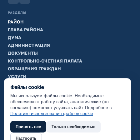
РАЗДЕЛЫ
РАЙОН
ГЛАВА РАЙОНА
ДУМА
АДМИНИСТРАЦИЯ
ДОКУМЕНТЫ
КОНТРОЛЬНО-СЧЕТНАЯ ПАЛАТА
ОБРАЩЕНИЯ ГРАЖДАН
УСЛУГИ
ТИК
Файлы cookie
Мы используем файлы cookie. Необходимые
ИНФОРМАЦИЯ
обеспечивают работу сайта, аналитические (по
Законодательная карта
согласию) помогают улучшать сайт. Подробнее в
Политике использования файлов cookie
.
Карта сайта
Принять все
Только необходимые
(с) 2017 Ханты-Мансийский район, официальный сайт
Настроить
администрации