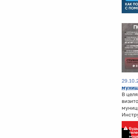
29.10.
муниц
В цел
визито
муници
Инстр