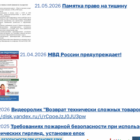
21.05.2026
Памятка право на тишину
21.04.2026
МВД России предупреждает!
2026
Видеоролик "Возврат технически сложных товаро
//disk.yandex.ru/i/rCpoeJzJ0JU3pw
2025
Требованиях пожарной безопасности при использ
ических гирлянд, установке елок