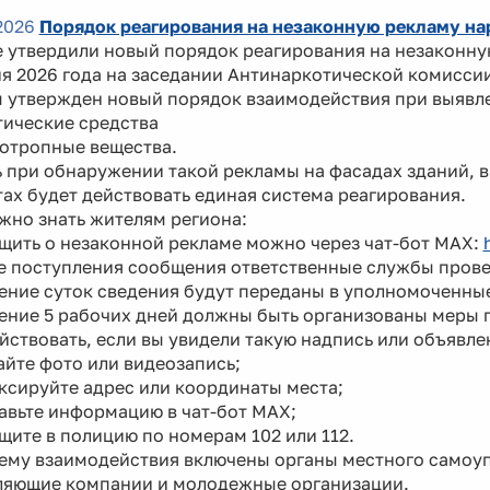
2026
Порядок реагирования на незаконную рекламу на
е утвердили новый порядок реагирования на незаконну
ня 2026 года на заседании Антинаркотической комисси
ы утвержден новый порядок взаимодействия при выяв
тические средства
хотропные вещества.
 при обнаружении такой рекламы на фасадах зданий, в
ах будет действовать единая система реагирования.
жно знать жителям региона:
щить о незаконной рекламе можно через чат-бот MAX:
ле поступления сообщения ответственные службы пров
чение суток сведения будут переданы в уполномоченны
чение 5 рабочих дней должны быть организованы меры
йствовать, если вы увидели такую надпись или объявле
айте фото или видеозапись;
ксируйте адрес или координаты места;
авьте информацию в чат-бот MAX;
щите в полицию по номерам 102 или 112.
тему взаимодействия включены органы местного самоу
ляющие компании и молодежные организации.