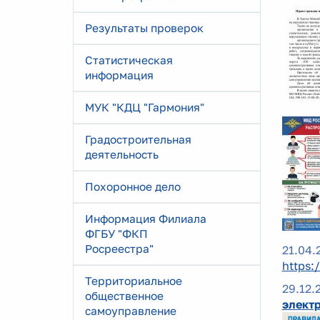
Результаты проверок
Статистическая
информация
МУК "КДЦ "Гармония"
Градостроительная
деятельность
Похоронное дело
Информация Филиала
ФГБУ "ФКП
Росреестра"
21.04.
https:
Территориальное
29.12.
общественное
электр
самоуправление