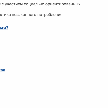
е с участием социально ориентированных
актика незаконного потребления
ьги?
сов