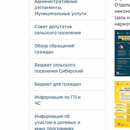
Административные
Отдел
регламенты,
некомм
Муниципальные услуги
Цель н
наркот
Совет депутатов
сельского поселения
Обзор обращений
граждан
Бюджет сельского
поселения Сибирский
Бюджет для граждан
Информация по ГО и
ЧС
Информация об
участии в целевых и
иных программах