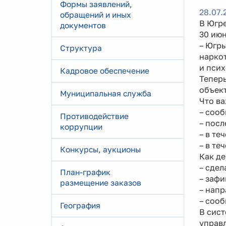
Формы заявлений,
28.07.
обращений и иных
В Югр
документов
30 ию
– Югр
Структура
нарко
и пси
Кадровое обеспечение
Теперь
объект
Муниципальная служба
Что ва
– сооб
Противодействие
– пос
коррупции
– в те
– в те
Конкурсы, аукционы
Как де
– сдел
План-график
– зафи
размещение заказов
– напр
– сооб
География
В сис
управ