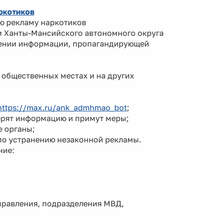
ркотиков
ю рекламу наркотиков
и Ханты-Мансийского автономного округа
лении информации, пропагандирующей
 общественных местах и на других
https://max.ru/ank_admhmao_bot
;
ерят информацию и примут меры;
е органы;
 по устранению незаконной рекламы.
ние:
правления, подразделения МВД,