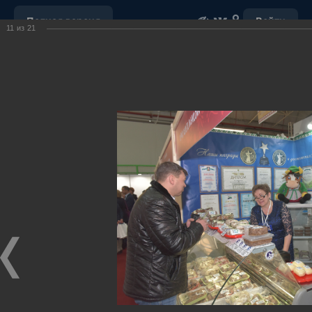
Полная версия
Войти
11
из
21
ОБРАЩЕНИЕ С ОТХОДАМИ
УБОРКА СНЕГА
"НАШ ДОМ"
ПОРУЧЕНИЯ ГУБЕРНАТОРА ХМАО-ЮГРЫ
ОТКРЫТЫЕ ДАННЫЕ
МУНИЦИПАЛЬНЫЕ ЗАКУПКИ
ПОЧТА
ВИДЕО
Ханты-Мансийский район,
официальный сайт
администрации