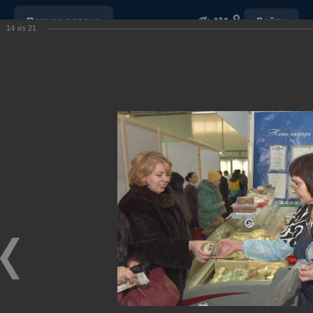
Полная версия
Войти
14
из
21
ОБРАЩЕНИЕ С ОТХОДАМИ
УБОРКА СНЕГА
"НАШ ДОМ"
ПОРУЧЕНИЯ ГУБЕРНАТОРА ХМАО-ЮГРЫ
ОТКРЫТЫЕ ДАННЫЕ
МУНИЦИПАЛЬНЫЕ ЗАКУПКИ
ПОЧТА
ВИДЕО
Ханты-Мансийский район,
официальный сайт
администрации