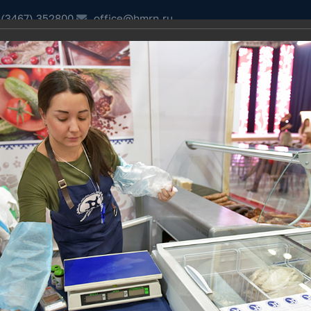
 (3467) 352800
office@hmrn.ru
ДОМ"
ПОРУЧЕНИЯ ГУБЕРНАТОРА ХМАО-ЮГРЫ
ОТКРЫТЫЕ ДАННЫЕ
ский район,
сайт
и
ИНИСТРАЦИЯ
ДОКУМЕНТЫ
КОНТРОЛЬНО-СЧЕТНАЯ ПАЛА
авка-форум «Товары земли Югорской – 2018»