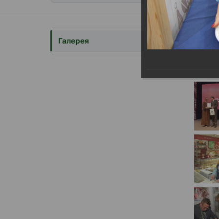
Выс
Галерея
Выста
10.12.201