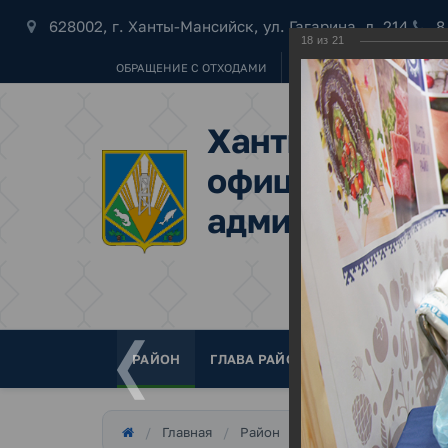
628002, г. Ханты-Мансийск, ул. Гагарина, д. 214
8
18
из
21
ОБРАЩЕНИЕ С ОТХОДАМИ
УБОРКА СНЕГА
"НАШ 
Ханты-Мансий
официальный 
администраци
РАЙОН
ГЛАВА РАЙОНА
ДУМА
АДМ
Выст
Главная
Район
Фотогалерея