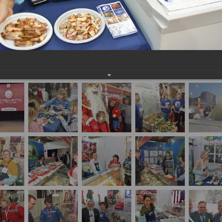
тавка-форум «Товары земли Югорской
вка-форум «Товары земли Югорской – 2018»
8