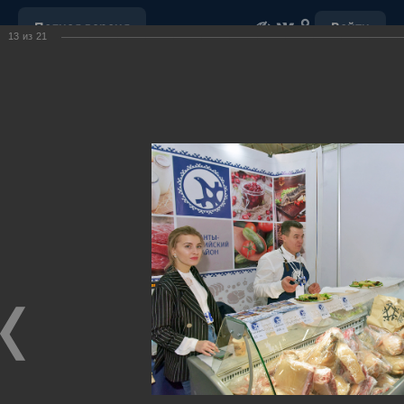
Полная версия
Войти
13
из
21
ОБРАЩЕНИЕ С ОТХОДАМИ
УБОРКА СНЕГА
"НАШ ДОМ"
ПОРУЧЕНИЯ ГУБЕРНАТОРА ХМАО-ЮГРЫ
ОТКРЫТЫЕ ДАННЫЕ
МУНИЦИПАЛЬНЫЕ ЗАКУПКИ
ПОЧТА
ВИДЕО
Ханты-Мансийский район,
официальный сайт
администрации