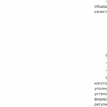
общед
качест
изгот
упол
устан
федер
регул