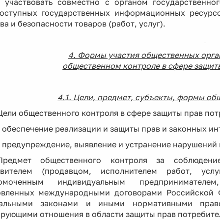
- участвовать совместно с органом государственн
оступных государственных информационных ресурсо
ва и безопасности товаров (работ, услуг).
4. Формы участия общественных орга
общественном контроле в сфере защит
4.1. Цели, предмет, субъекты, формы о
Цели общественного контроля в сфере защиты прав пот
- обеспечение реализации и защиты прав и законных ин
- предупреждение, выявление и устранение нарушений 
Предмет общественного контроля за соблюдени
овителем (продавцом, исполнителем работ, усл
номоченным индивидуальным предпринимателем
овленных международными договорами Российской 
альными законами и иными нормативными прав
ирующими отношения в области защиты прав потребите