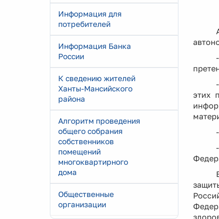
Информация для
потребителей
автоно
Информация Банка
России
претен
К сведению жителей
Ханты-Мансийского
этих 
района
инфор
матер
Алгоритм проведения
общего собрания
собственников
помещений
Федер
многоквартирного
дома
защит
Общественные
Росси
организации
Федер
здоро