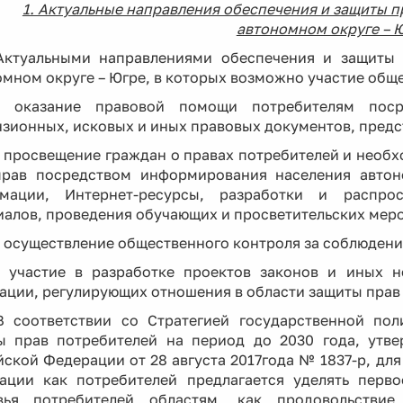
1. Актуальные направления обеспечения и защиты 
автономном округе – 
Актуальными направлениями обеспечения и защиты 
мном округе – Югре, в которых возможно участие обще
- оказание правовой помощи потребителям посре
зионных, исковых и иных правовых документов, предст
- просвещение граждан о правах потребителей и необх
прав посредством информирования населения автон
мации, Интернет-ресурсы, разработки и распрос
иалов, проведения обучающих и просветительских мер
- осуществление общественного контроля за соблюдени
-
участие в разработке проектов законов и иных 
ации, регулирующих отношения в области защиты прав
В соответствии со Стратегией государственной по
ы прав потребителей на период до 2030 года, утв
йской Федерации от 28 августа 2017года № 1837-р, дл
ации как потребителей предлагается уделять перв
вья потребителей областям, как продовольствие