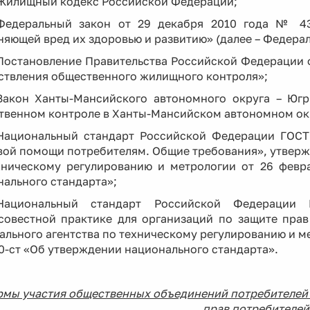
Жилищный кодекс Российской Федерации;
Федеральный закон от 29 декабря 2010 года № 4
яющей вред их здоровью и развитию» (далее – Федера
Постановление Правительства Российской Федерации о
ствления общественного жилищного контроля»;
Закон Ханты-Мансийского автономного округа – Юг
твенном контроле в Ханты-Мансийском автономном окр
Национальный стандарт Российской Федерации ГОСТ 
вой помощи потребителям. Общие требования», утверж
хническому регулированию и метрологии от 26 февр
ального стандарта»;
Национальный стандарт Российской Федерации 
совестной практике для организаций по защите пра
ального агентства по техническому регулированию и 
0-ст «Об утверждении национального стандарта».
рмы участия общественных объединений потребителей 
прав потребителей