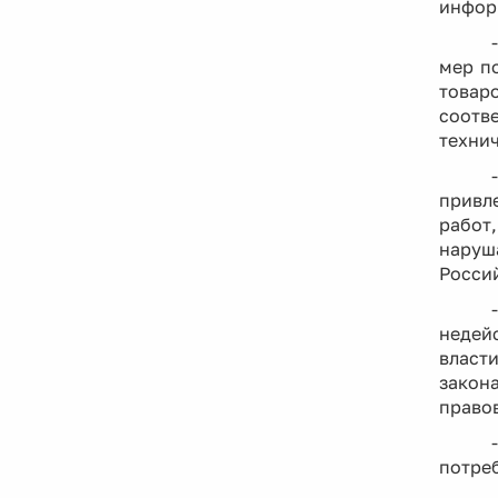
информ
мер п
товаро
соотв
техни
привл
работ,
наруш
Росси
недей
власт
закон
право
потреб