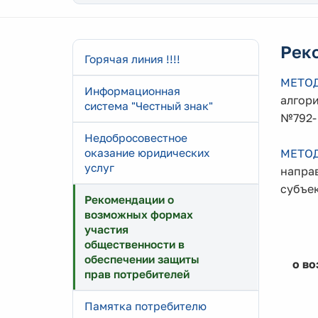
Рек
Горячая линия !!!!
МЕТО
Информационная
алгори
система "Честный знак"
№792-
Недобросовестное
оказание юридических
МЕТО
услуг
напра
субъе
Рекомендации о
возможных формах
участия
общественности в
обеспечении защиты
о во
прав потребителей
Памятка потребителю