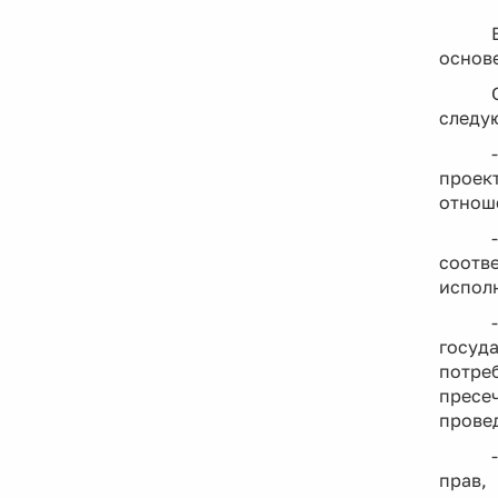
основе
следу
проек
отноше
соотве
испол
госуд
потре
пресе
провед
прав,