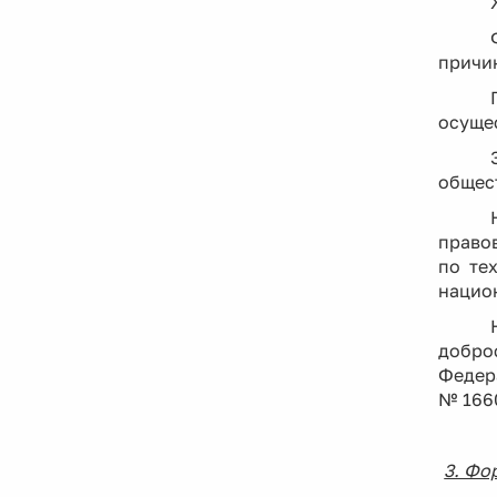
причин
осуще
общес
право
по те
национ
добро
Федер
№ 166
3. Фо