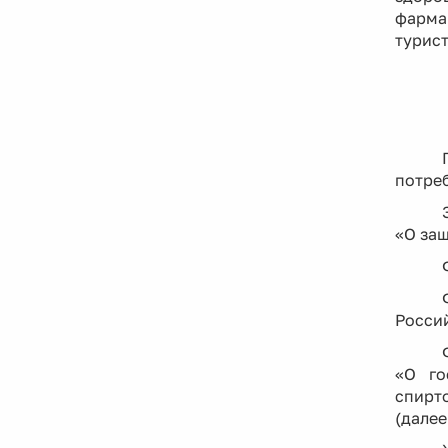
фарма
турист
потреб
«О защ
Россий
«О го
спирт
(далее