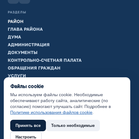
РАЗДЕЛЫ
РАЙОН
ГЛАВА РАЙОНА
ДУМА
АДМИНИСТРАЦИЯ
ДОКУМЕНТЫ
КОНТРОЛЬНО-СЧЕТНАЯ ПАЛАТА
ОБРАЩЕНИЯ ГРАЖДАН
УСЛУГИ
ТИК
Файлы cookie
Мы используем файлы cookie. Необходимые
ИНФОРМАЦИЯ
обеспечивают работу сайта, аналитические (по
Законодательная карта
согласию) помогают улучшать сайт. Подробнее в
Политике использования файлов cookie
.
Карта сайта
Принять все
Только необходимые
(с) 2017 Ханты-Мансийский район, официальный сайт
Настроить
администрации