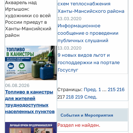
Акварель над
схем теплоснабжения
Иртышом:
Ханты-Мансийского района
художники со всей
13.03.2020
России приедут в
Информационное
Ханты-Мансийский
сообщение о проведении
район
публичных слушаний
13.03.2020
9 новых видов льгот и
господдержки на портале
Госуслуг
06.08.2026
Страницы:
Пред.
1
...
215
216
Топливо в канистры
217
218
219
След.
для жителей
труднодоступных
населенных пунктов
События и Мероприятия
Раздел не найден.