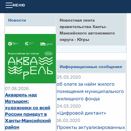
МЕНЮ
Новости
Новостная лента
правительства Ханты-
Мансийского автономного
округа - Югры
Информационные сообщения
25.03.2020
об олате за найм жилого
07.08.2026
помещения муниципального
Акварель над
жилищного фонда
Иртышом:
24.03.2020
художники со всей
«Цифровой диктант»
России приедут в
Ханты-Мансийский
16.03.2020
район
Проекты актуализированных