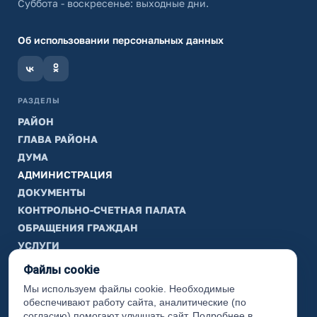
Суббота - воскресенье: выходные дни.
Об использовании персональных данных
РАЗДЕЛЫ
РАЙОН
ГЛАВА РАЙОНА
ДУМА
АДМИНИСТРАЦИЯ
ДОКУМЕНТЫ
КОНТРОЛЬНО-СЧЕТНАЯ ПАЛАТА
ОБРАЩЕНИЯ ГРАЖДАН
УСЛУГИ
ТИК
Файлы cookie
Мы используем файлы cookie. Необходимые
ИНФОРМАЦИЯ
обеспечивают работу сайта, аналитические (по
Законодательная карта
согласию) помогают улучшать сайт. Подробнее в