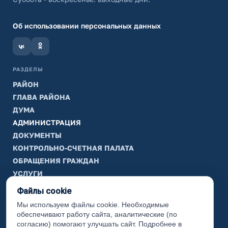
Об использовании персональных данных
РАЗДЕЛЫ
РАЙОН
ГЛАВА РАЙОНА
ДУМА
АДМИНИСТРАЦИЯ
ДОКУМЕНТЫ
КОНТРОЛЬНО-СЧЕТНАЯ ПАЛАТА
ОБРАЩЕНИЯ ГРАЖДАН
УСЛУГИ
ТИК
Файлы cookie
Мы используем файлы cookie. Необходимые
ИНФОРМАЦИЯ
обеспечивают работу сайта, аналитические (по
Законодательная карта
согласию) помогают улучшать сайт. Подробнее в