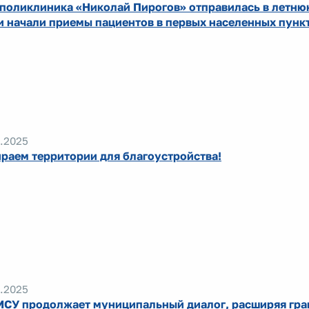
поликлиника «Николай Пирогов» отправилась в летню
и начали приемы пациентов в первых населенных пунк
.2025
раем территории для благоустройства!
.2025
СУ продолжает муниципальный диалог, расширяя гр