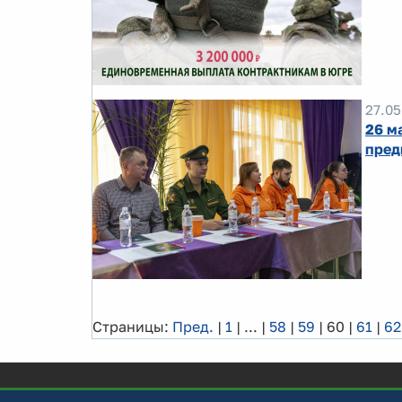
27.05
26 м
пред
Страницы:
Пред.
|
1
|
...
|
58
|
59
|
60
|
61
|
62