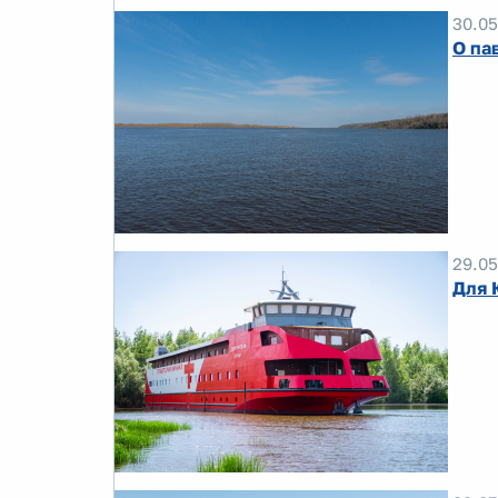
30.05
О па
29.05
Для 