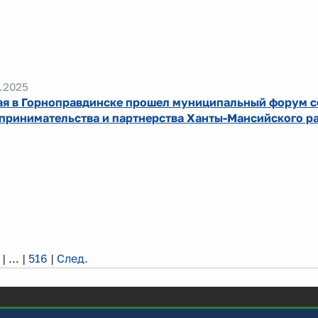
.2025
ая в Горноправдинске прошел муниципальный форум 
принимательства и партнерства Ханты-Мансийского р
|
...
|
516
|
След.