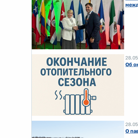
межд
28.05
Об о
28.05
О па