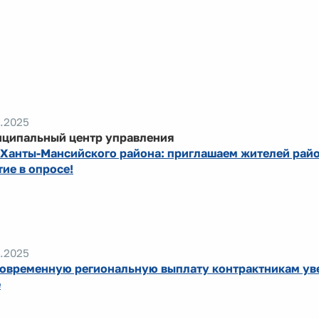
.2025
ципальный центр управления
Ханты-Мансийского района: приглашаем жителей райо
тие в опросе!
.2025
овременную региональную выплату контрактникам ув
е