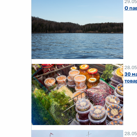
29.05
О па
28.05
30 м
това
28.05