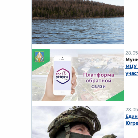
28.05
Муни
МЦУ 
учас
28.05
Един
Югр