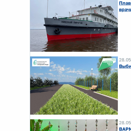
Плав
врач
28.05
Выби
28.05
ВАРМ