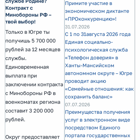
службе Родине?
Примите участие в
Контракт с
экономическом диктанте
Минобороны РФ –
«ПРОконкуренцию»!
твой выбор!
31.07.2026
Только в Югре ты
С 1 по 31августа 2026 года
получишь 5 700 000
Единая социально-
рублей за 12 месяцев
психологическая служба
«Телефон доверия» в
службы.
Ханты-Мансийском
Единовременная
автономном округе – Югре
выплата при
проводит акцию
заключении контракта
«Семейные отношения: как
с Минобороны РФ в
сохранить баланс»
военкоматах региона
07.07.2026
составит 3 200 000
Преимущества получения
рублей.
услуг в электронном виде
посредством Единого
портала государственных
Округ предоставляет