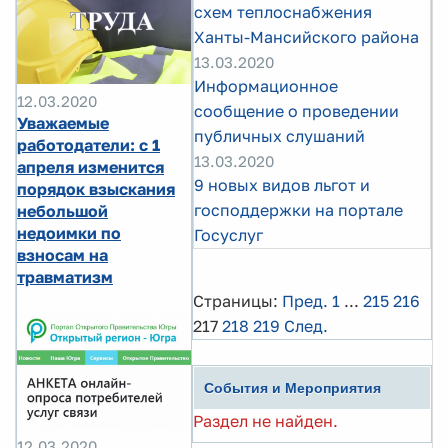
схем теплоснабжения
Ханты-Мансийского района
13.03.2020
Информационное
12.03.2020
сообщение о проведении
Уважаемые
публичных слушаний
работодатели: с 1
13.03.2020
апреля изменится
9 новых видов льгот и
порядок взыскания
господдержки на портале
небольшой
недоимки по
Госуслуг
взносам на
травматизм
Страницы:
Пред.
1
...
215
216
217
218
219
След.
События и Мероприятия
Раздел не найден.
12.03.2020