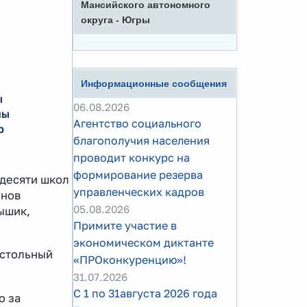
Мансийского автономного
округа - Югры
Информационные сообщения
ы
06.08.2026
пы
Агентство социального
р
благополучия населения
проводит конкурс на
формирование резерва
 десяти школ
управленческих кадров
енов
05.08.2026
ышик,
Примите участие в
экономическом диктанте
астольный
«ПРОконкуренцию»!
31.07.2026
С 1 по 31августа 2026 года
о за