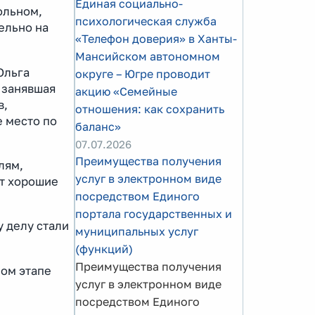
Единая социально-
ольном,
психологическая служба
ельно на
«Телефон доверия» в Ханты-
Мансийском автономном
Ольга
округе – Югре проводит
 занявшая
акцию «Семейные
в,
отношения: как сохранить
 место по
баланс»
07.07.2026
Преимущества получения
лям,
услуг в электронном виде
ют хорошие
посредством Единого
портала государственных и
 делу стали
муниципальных услуг
(функций)
Преимущества получения
ном этапе
услуг в электронном виде
посредством Единого