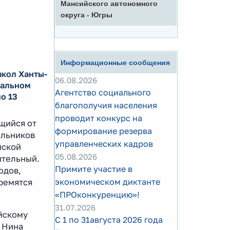
Мансийского автономного
округа - Югры
Информационные сообщения
школ Ханты-
06.08.2026
нальном
Агентство социального
о 13
благополучия населения
проводит конкурс на
ащийся от
формирование резерва
ольников
управленческих кадров
йской
05.08.2026
ительный.
Примите участие в
одов,
экономическом диктанте
тремятся
«ПРОконкуренцию»!
31.07.2026
йскому
С 1 по 31августа 2026 года
 Нина