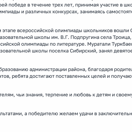
ей победе в течение трех лет, принимая участие в шк
мпиады и различных конкурсах, занимаясь самостоят
м этапе всероссийской олимпиады школьников вошли 
зовательной школы им. В.Г. Подпругина села Троица,
ссийской олимпиады по литературе. Муратали Туркбае
зовательной школы поселка Сибирский, занял девятое
бразованию администрации района, благодаря родите
тов, ребята достигают поставленных целей и получа
лям, чьи знания, терпение и любовь к детям и своему
льтатами, а победителю желаем удачи в заключитель