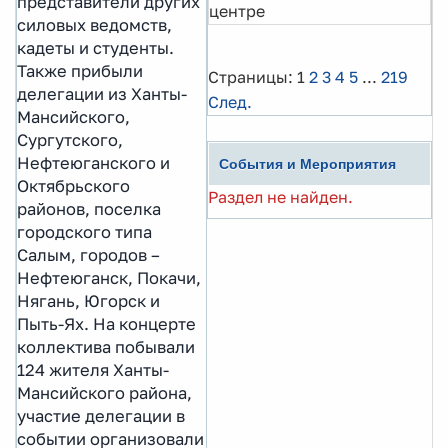
представители других
центре
силовых ведомств,
кадеты и студенты.
Также прибыли
Страницы:
1
2
3
4
5
...
219
делегации из Ханты-
След.
Мансийского,
Сургутского,
Нефтеюганского и
События и Мероприятия
Октябрьского
Раздел не найден.
районов, поселка
городского типа
Салым, городов –
Нефтеюганск, Покачи,
Нягань, Югорск и
Пыть-Ях. На концерте
коллектива побывали
124 жителя Ханты-
Мансийского района,
участие делегации в
событии организовали