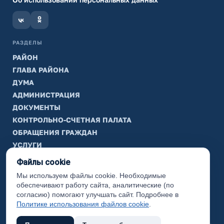
РАЗДЕЛЫ
РАЙОН
ГЛАВА РАЙОНА
ДУМА
АДМИНИСТРАЦИЯ
ДОКУМЕНТЫ
КОНТРОЛЬНО-СЧЕТНАЯ ПАЛАТА
ОБРАЩЕНИЯ ГРАЖДАН
УСЛУГИ
ТИК
Файлы cookie
Мы используем файлы cookie. Необходимые
ИНФОРМАЦИЯ
обеспечивают работу сайта, аналитические (по
Законодательная карта
согласию) помогают улучшать сайт. Подробнее в
Политике использования файлов cookie
.
Карта сайта