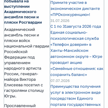
побывала на
Примите участие в
выступлении
экономическом диктанте
Академического
«ПРОконкуренцию»!
ансамбля песни и
31.07.2026
пляски Росгвардии
С 1 по 31августа 2026 года
Академический
Единая социально-
ансамбль песни и
психологическая служба
пляски войск
«Телефон доверия» в
национальной гвардии
Ханты-Мансийском
Российской
автономном округе – Югре
Федерации под
проводит акцию
управлением
народного артиста
«Семейные отношения: как
России, генерал-
сохранить баланс»
майора Виктора
07.07.2026
Елисеева посетил с
Преимущества получения
гастролями столицу
услуг в электронном виде
Югры.
посредством Единого
портала государственных
Прославленный