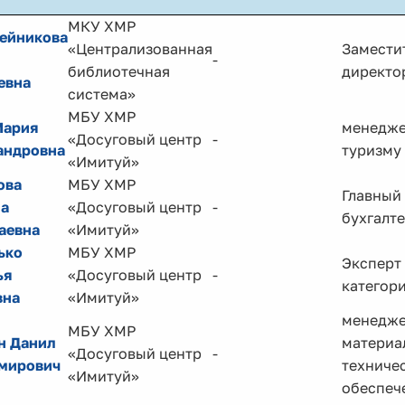
МКУ ХМР
ейникова
«Централизованная
Замести
-
библиотечная
директо
евна
система»
МБУ ХМР
Мария
менедже
«Досуговый центр
-
андровна
туризму
«Имитуй»
ова
МБУ ХМР
Главный
на
«Досуговый центр
-
бухгалт
аевна
«Имитуй»
ько
МБУ ХМР
Эксперт 
ья
«Досуговый центр
-
категор
вна
«Имитуй»
менедж
МБУ ХМР
н Данил
материа
«Досуговый центр
-
мирович
техниче
«Имитуй»
обеспеч