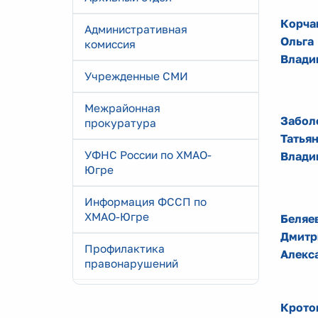
Корча
Административная
Ольга
комиссия
Влади
Учрежденные СМИ
Межрайонная
Забол
прокуратура
Татья
УФНС России по ХМАО-
Влади
Югре
Информация ФССП по
ХМАО-Югре
Беляе
Дмитр
Профилактика
Алекс
правонарушений
Крото