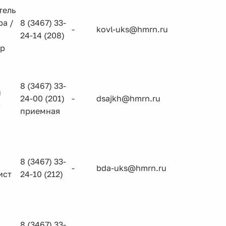
тель
ра /
8 (3467) 33-
-
kovl-uks@hmrn.ru
24-14 (208)
ер
8 (3467) 33-
й
24-00 (201)
-
dsajkh@hmrn.ru
р
приемная
8 (3467) 33-
-
bda-uks@hmrn.ru
ист
24-10 (212)
8 (3467) 33-