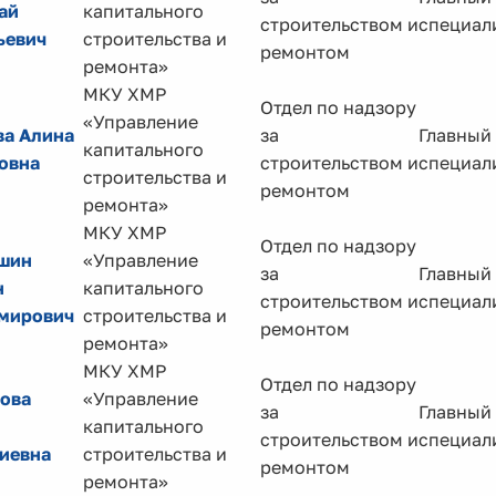
ай
капитального
строительством и
специал
ьевич
строительства и
ремонтом
ремонта»
МКУ ХМР
Отдел по надзору
«Управление
ва Алина
за
Главный
капитального
овна
строительством и
специал
строительства и
ремонтом
ремонта»
МКУ ХМР
Отдел по надзору
шин
«Управление
за
Главный
н
капитального
строительством и
специал
мирович
строительства и
ремонтом
ремонта»
МКУ ХМР
Отдел по надзору
ова
«Управление
за
Главный
капитального
строительством и
специал
иевна
строительства и
ремонтом
ремонта»