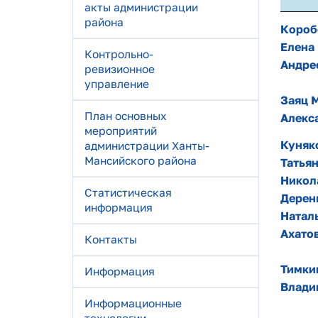
акты администрации
района
Короб
Елена
Контрольно-
Андре
ревизионное
управление
Заяц 
План основных
Алекс
мероприятий
Куняк
администрации Ханты-
Мансийского района
Татья
Никол
Статистическая
Дерен
информация
Натал
Ахато
Контакты
Тимки
Информация
Влади
Информационные