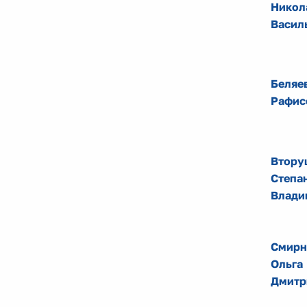
Никол
Васил
Беляе
Рафис
Втору
Степа
Влади
Смирн
Ольга
Дмитр