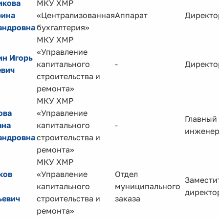
кова
МКУ ХМР
рина
«Централизованная
Аппарат
Директо
андровна
бухгалтерия»
МКУ ХМР
«Управление
ин Игорь
капитального
-
Директо
евич
строительства и
ремонта»
МКУ ХМР
ова
«Управление
Главный
ана
капитального
-
инжене
андровна
строительства и
ремонта»
МКУ ХМР
ков
«Управление
Отдел
Замести
капитального
муниципального
директо
ьевич
строительства и
заказа
ремонта»