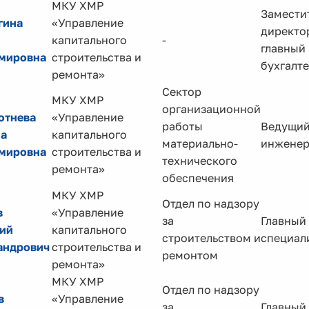
МКУ ХМР
Замести
гина
«Управление
директо
капитального
-
главный
мировна
строительства и
бухгалт
ремонта»
Сектор
МКУ ХМР
организационной
отнева
«Управление
работы
Ведущи
на
капитального
материально-
инжене
мировна
строительства и
технического
ремонта»
обеспечения
МКУ ХМР
Отдел по надзору
в
«Управление
за
Главный
ий
капитального
строительством и
специал
андрович
строительства и
ремонтом
ремонта»
МКУ ХМР
Отдел по надзору
в
«Управление
за
Главный