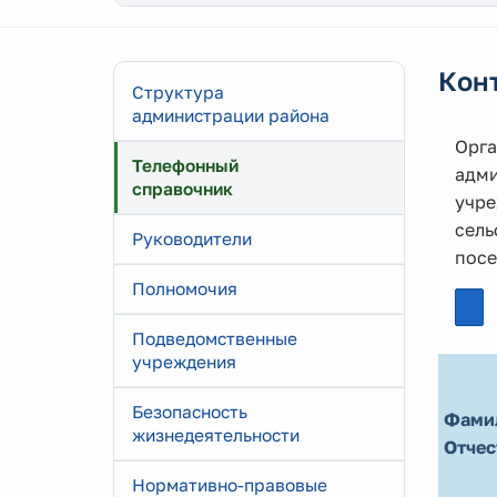
Кон
Структура
администрации района
Орга
Телефонный
адми
справочник
учре
сель
Руководители
посе
Полномочия
Подведомственные
учреждения
Безопасность
Фами
жизнедеятельности
Отчес
Нормативно-правовые