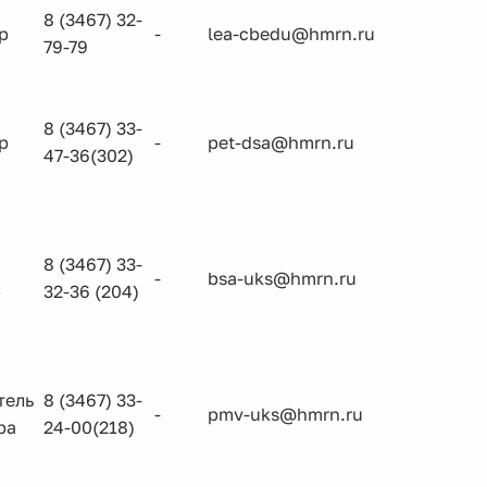
8 (3467) 32-
р
-
lea-cbedu@hmrn.ru
79-79
8 (3467) 33-
р
-
pet-dsa@hmrn.ru
47-36(302)
8 (3467) 33-
-
bsa-uks@hmrn.ru
р
32-36 (204)
тель
8 (3467) 33-
-
pmv-uks@hmrn.ru
ра
24-00(218)