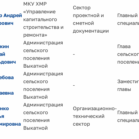
МКУ ХМР
Сектор
«Управление
р Андрей
проектной и
Главный
капитального
рович
сметной
специал
строительства и
документации
ремонта»
Администрация
кин
Глава
сельского
ай
-
сельско
поселения
ьдович
поселен
Выкатной
Администрация
ебова
сельского
Замести
-
поселения
главы
аевна
Выкатной
Администрация
нко
Организационно-
сельского
Главный
ья
технический
поселения
специал
мировна
сектор
Выкатной