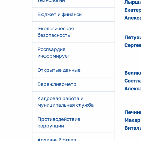
технологии
Лырщи
Екате
Бюджет и финансы
Алекс
Экологическая
безопасность
Петух
Серге
Росгвардия
информирует
Открытые данные
Белик
Светл
Бережливометр
Алекс
Кадровая работа и
муниципальная служба
Печни
Противодействие
Макар
коррупции
Витал
Архивный отдел