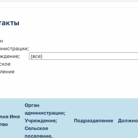
такты
н
нистрации;
ждение;
ское
ление
Орган
администрации;
лия Имя
Учреждение;
Подразделение
Должно
тво
Сельское
поселение.