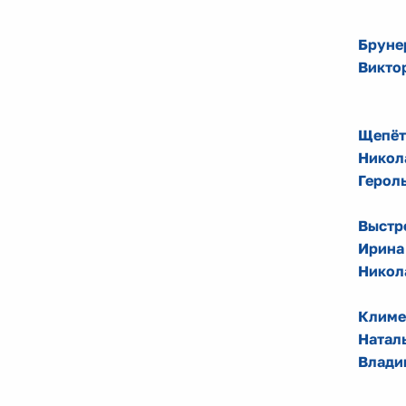
Бруне
Викто
Щепёт
Никол
Герол
Выстр
Ирина
Никол
Климе
Натал
Влади