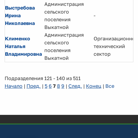
Администрация
Выстребова
сельского
Ирина
-
поселения
Николаевна
Выкатной
Администрация
Клименко
Организационно-
сельского
Наталья
технический
поселения
Владимировна
сектор
Выкатной
Подразделения 121 - 140 из 511
Начало
|
Пред.
|
5
6
7
8
9
|
След.
|
Конец
|
Все