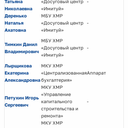
Татьяна
«Досуговый центр
-
Николаевна
«Имитуй»
Деренько
МБУ ХМР
Наталья
«Досуговый центр
-
Ахатовна
«Имитуй»
МБУ ХМР
Тимкин Данил
«Досуговый центр
-
Владимирович
«Имитуй»
Лырщикова
МКУ ХМР
Екатерина
«Централизованная
Аппарат
Александровна
бухгалтерия»
МКУ ХМР
«Управление
Петухин Игорь
капитального
-
Сергеевич
строительства и
ремонта»
МКУ ХМР