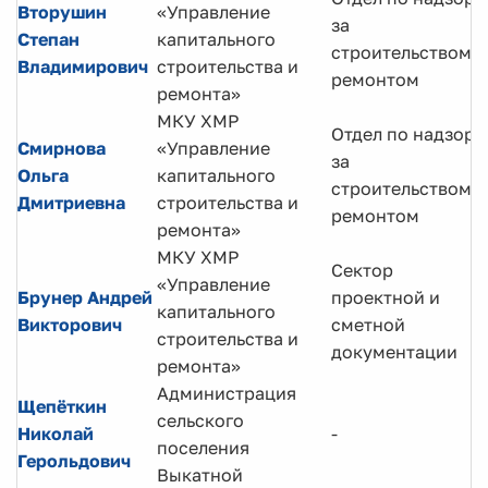
Вторушин
«Управление
за
Степан
капитального
строительством и
Владимирович
строительства и
ремонтом
ремонта»
МКУ ХМР
Отдел по надзору
Смирнова
«Управление
за
Ольга
капитального
строительством и
Дмитриевна
строительства и
ремонтом
ремонта»
МКУ ХМР
Сектор
«Управление
Брунер Андрей
проектной и
капитального
Викторович
сметной
строительства и
документации
ремонта»
Администрация
Щепёткин
сельского
Николай
-
поселения
Герольдович
Выкатной