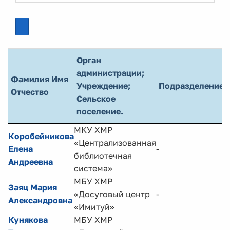
Орган
администрации;
Фамилия Имя
Учреждение;
Подразделение
Отчество
Сельское
поселение.
МКУ ХМР
Коробейникова
«Централизованная
Елена
-
библиотечная
Андреевна
система»
МБУ ХМР
Заяц Мария
«Досуговый центр
-
Александровна
«Имитуй»
Кунякова
МБУ ХМР