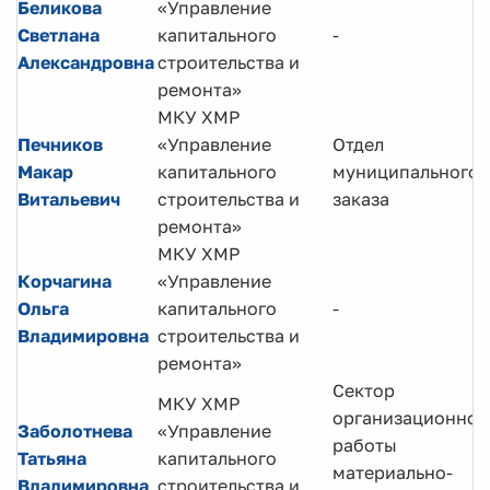
Беликова
«Управление
Светлана
капитального
-
Александровна
строительства и
ремонта»
МКУ ХМР
Печников
«Управление
Отдел
Макар
капитального
муниципального
Витальевич
строительства и
заказа
ремонта»
МКУ ХМР
Корчагина
«Управление
Ольга
капитального
-
Владимировна
строительства и
ремонта»
Сектор
МКУ ХМР
организационной
Заболотнева
«Управление
работы
Татьяна
капитального
материально-
Владимировна
строительства и