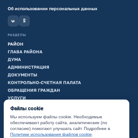
Об использовании персональных данных
РАЗДЕЛЫ
РАЙОН
ГЛАВА РАЙОНА
ДУМА
АДМИНИСТРАЦИЯ
ДОКУМЕНТЫ
КОНТРОЛЬНО-СЧЕТНАЯ ПАЛАТА
ОБРАЩЕНИЯ ГРАЖДАН
УСЛУГИ
ТИК
Файлы cookie
Мы используем файлы cookie. Необходимые
ИНФОРМАЦИЯ
обеспечивают работу сайта, аналитические (по
Законодательная карта
согласию) помогают улучшать сайт. Подробнее в
Политике использования файлов cookie
.
Карта сайта