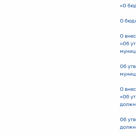
«О бюд
О бюдж
О внес
«Об у
муниц
Об ут
муниц
О внес
«Об у
должн
Об ут
должн