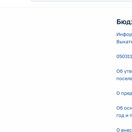
Бюд
Инфор
Выкатн
050311
Об ут
поселе
О пре
Об ос
год и 
О внес