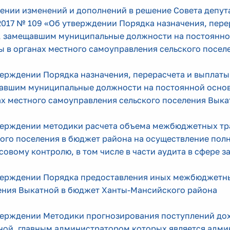
ении изменений и дополнений в решение Совета депут
2017 № 109 «Об утверждении Порядка назначения, перер
, замещавшим муниципальные должности на постоянно
ы в органах местного самоуправления сельского посел
ерждении Порядка назначения, перерасчета и выплаты 
авшим муниципальные должности на постоянной основ
ах местного самоуправления сельского поселения Выка
верждении методики расчета объема межбюджетных тр
кого поселения в бюджет района на осуществление по
овому контролю, в том числе в части аудита в сфере з
верждении Порядка предоставления иных межбюджетны
ения Выкатной в бюджет Ханты-Мансийского района
верждении Методики прогнозирования поступлений дох
ной, главным администратором которых является адми