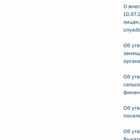
О внес
10.07.
лицам
служб
Об утв
замещ
орган
Об ут
сельс
финанс
Об ут
посел
Об ут
Выкат