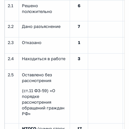
2.1
Решено
6
положительно
2.2
Дано разъяснение
7
2.3
Отказано
1
2.4
Находиться в работе
3
2.5
Оставлено без
рассмотрения
(ст.11 ФЗ-59) «О
порядке
рассмотрения
обращений граждан
РФ»
ИТОГО
(сумма строк
17