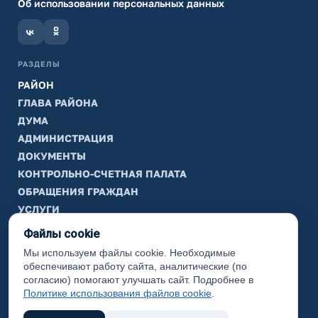
Об использовании персональных данных
РАЗДЕЛЫ
РАЙОН
ГЛАВА РАЙОНА
ДУМА
АДМИНИСТРАЦИЯ
ДОКУМЕНТЫ
КОНТРОЛЬНО-СЧЕТНАЯ ПАЛАТА
ОБРАЩЕНИЯ ГРАЖДАН
УСЛУГИ
ТИК
Файлы cookie
Мы используем файлы cookie. Необходимые
ИНФОРМАЦИЯ
обеспечивают работу сайта, аналитические (по
Законодательная карта
согласию) помогают улучшать сайт. Подробнее в
Политике использования файлов cookie
.
Карта сайта