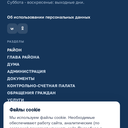
Суббота - воскресенье: выходные дни.
Об использовании персональных данных
РАЗДЕЛЫ
РАЙОН
ГЛАВА РАЙОНА
ДУМА
АДМИНИСТРАЦИЯ
ДОКУМЕНТЫ
КОНТРОЛЬНО-СЧЕТНАЯ ПАЛАТА
ОБРАЩЕНИЯ ГРАЖДАН
УСЛУГИ
ТИК
Файлы cookie
Мы используем файлы cookie. Необходимые
ИНФОРМАЦИЯ
обеспечивают работу сайта, аналитические (по
Законодательная карта