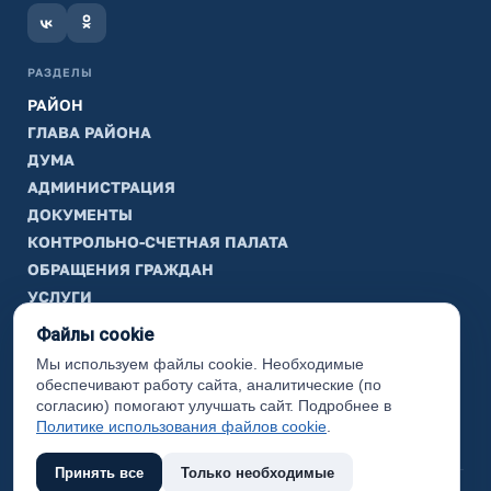
РАЗДЕЛЫ
РАЙОН
ГЛАВА РАЙОНА
ДУМА
АДМИНИСТРАЦИЯ
ДОКУМЕНТЫ
КОНТРОЛЬНО-СЧЕТНАЯ ПАЛАТА
ОБРАЩЕНИЯ ГРАЖДАН
УСЛУГИ
ТИК
Файлы cookie
Мы используем файлы cookie. Необходимые
ИНФОРМАЦИЯ
обеспечивают работу сайта, аналитические (по
Законодательная карта
согласию) помогают улучшать сайт. Подробнее в
Политике использования файлов cookie
.
Карта сайта
Принять все
Только необходимые