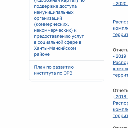
(«дорожная карта») по
- 2020
поддержке доступа
немуниципальных
организаций
Распо
(коммерческих,
компл
некоммерческих) к
террит
предоставлению услуг
в социальной сфере в
Ханты-Мансийском
Отчет
районе
- 2019
Распо
План по развитию
компл
института по ОРВ
террит
Отчет
-
2018 
Распо
компл
террит