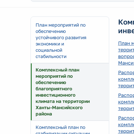
Ком
План мероприятий по
инв
обеспечению
устойчивого развития
План 
экономики и
терри
социальной
вопро
стабильности
Манси
Комплексный план
Распо
мероприятий по
компл
обеспечению
террит
благоприятного
инвестиционного
Распо
климата на территории
компл
Ханты-Мансийского
террит
района
Распо
компл
Комплексный план по
террит
стабилизации ситуации