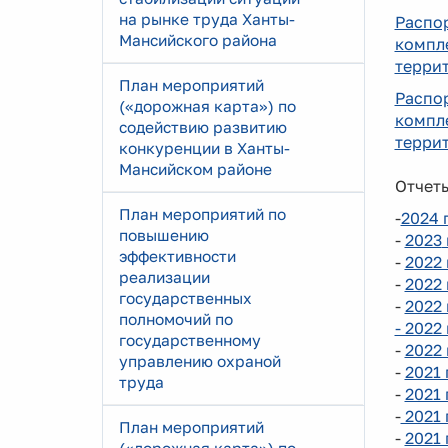
на рынке труда Ханты-
Распо
Мансийского района
компл
террит
План мероприятий
Распо
(«дорожная карта») по
компл
содействию развитию
террит
конкуренции в Ханты-
Мансийском районе
Отчет
План мероприятий по
-
2024 
повышению
-
2023
эффективности
-
2022 
реализации
-
2022 
государственных
-
2022 
полномочий по
- 2022
государственному
-
2022 
управлению охраной
-
2021 
труда
-
2021 
-
2021 
План мероприятий
-
2021 