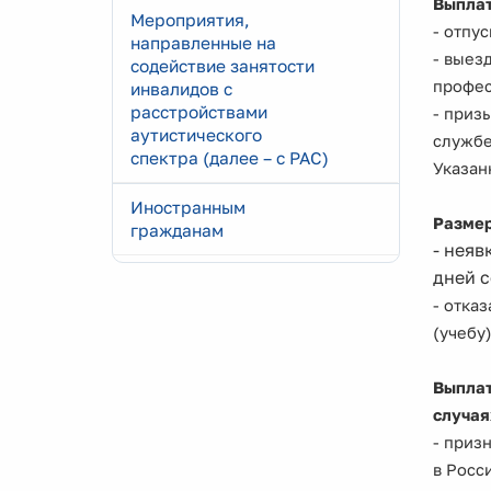
Выплат
Мероприятия,
- отпу
направленные на
- выез
содействие занятости
профес
инвалидов с
расстройствами
- приз
аутистического
службе
спектра (далее – с РАС)
Указан
Иностранным
Размер
гражданам
- неяв
дней с
- отка
(учебу
Выплат
случая
- приз
в Росс