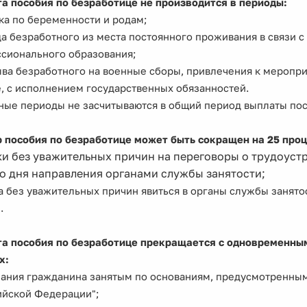
а пособия по безработице не производится в периоды:
ска по беременности и родам;
да безработного из места постоянного проживания в связи 
сионального образования;
ыва безработного на военные сборы, привлечения к меропри
, с исполнением государственных обязанностей.
ные периоды не засчитываются в общий период выплаты пос
 пособия по безработице может быть сокращен
на 25 проц
ки без уважительных причин на переговоры о трудоустр
о дня направления органами службы занятости;
за без уважительных причин явиться в органы службы занято
).
а пособия по безработице прекращается
с одновременным
х:
нания гражданина занятым по основаниям, предусмотренным 
ийской Федерации";