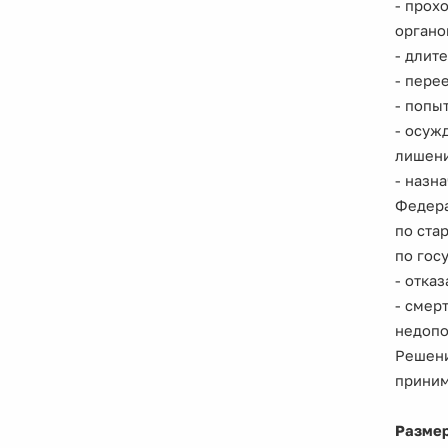
- прох
органо
- длит
- пере
- попы
- осуж
лишени
- назн
Федера
по ста
по гос
- отка
- смер
недопо
Решени
приним
Размер