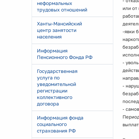
- отка
неформальных
или от
трудовых отношений
работа
Ханты-Мансийский
деятел
центр занятости
-явки 
населения
наркот
безраб
Информация
исполн
Пенсионного Фонда РФ
- увол
действ
Государственная
услуга по
направ
уведомительной
- нару
регистрации
безраб
коллективного
послед
договора
- само
Период
Информация фонда
социального
выплат
страхования РФ