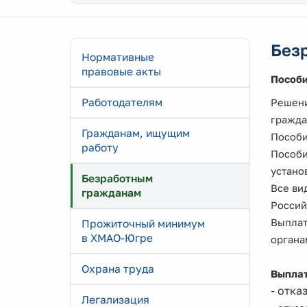
Без
Нормативные
правовые акты
Пособи
Работодателям
Решени
гражда
Гражданам, ищущим
Пособи
работу
Пособи
устано
Безработным
Все ви
гражданам
Россий
Выплат
Прожиточный минимум
в ХМАО-Югре
органа
Охрана труда
Выплат
- отка
Легализация