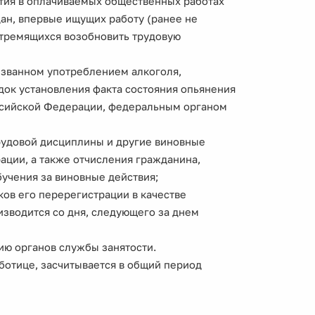
стия в оплачиваемых общественных работах
ан, впервые ищущих работу (ранее не
стремящихся возобновить трудовую
ызванном употреблением алкоголя,
док установления факта состояния опьянения
сийской Федерации, федеральным органом
трудовой дисциплины и другие виновные
ции, а также отчисления гражданина,
бучения за виновные действия;
ов его перерегистрации в качестве
зводится со дня, следующего за днем
ю органов службы занятости.
ботице, засчитывается в общий период