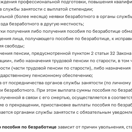
ождения профессиональной подготовки, повышения квалифи
в службы занятости с выплатой стипендии;
ельной (более месяца) неявки безработного в органы служб
езда безработного в другую местность;
тки получения либо получения пособия по безработице обм
дения лица, получающего пособие по безработице, к исправи
я свободы;
ачения пенсии, предусмотренной пунктом 2 статьи 32 Закона
ции», либо назначения трудовой пенсии по старости, в том
рости (части трудовой пенсии по старости), либо назначения
ударственному пенсионному обеспечению;
за от посредничества органов службы занятости (по личном
ти безработного. При этом выплата суммы пособия по безр
лученной в связи с его смертью, осуществляется в соответс
е о прекращении, приостановке выплаты пособия по безра
ается органами службы занятости с обязательным уведомл
 пособия по безработице
зависит от причин увольнения, ст