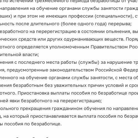
за по истечении трехмесячного периода безработицы от уча
 направления на обучение органами службы занятости гражд
вших) и при этом не имеющих профессии (специальности), 
ьность после длительного (более одного года) перерыва;
безработного на перерегистрацию в состоянии опьянения, в
ических средств или других одурманивающих веществ. Поря
отного определяется уполномоченным Правительством Рос
ительной власти;
ьнения с последнего места работы (службы) за нарушение 
ия, предусмотренные законодательством Российской Федера
ленного на обучение органами службы занятости, с места о
шения безработным без уважительных причин условий и срок
отного. Приостановка выплаты пособия по безработице прои
ней явки безработного на перерегистрацию;
вольного прекращения гражданином обучения по направлени
, на который приостанавливается выплата пособия по безра
ы пособия по безработице.