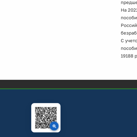
предше
На 202
пособи
Россий
безраб
С учет
пособи
19188 