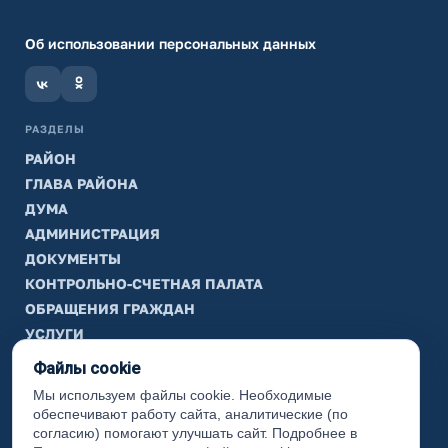
Об использовании персональных данных
РАЗДЕЛЫ
РАЙОН
ГЛАВА РАЙОНА
ДУМА
АДМИНИСТРАЦИЯ
ДОКУМЕНТЫ
КОНТРОЛЬНО-СЧЕТНАЯ ПАЛАТА
ОБРАЩЕНИЯ ГРАЖДАН
УСЛУГИ
ТИК
Файлы cookie
Мы используем файлы cookie. Необходимые
ИНФОРМАЦИЯ
обеспечивают работу сайта, аналитические (по
Законодательная карта
согласию) помогают улучшать сайт. Подробнее в