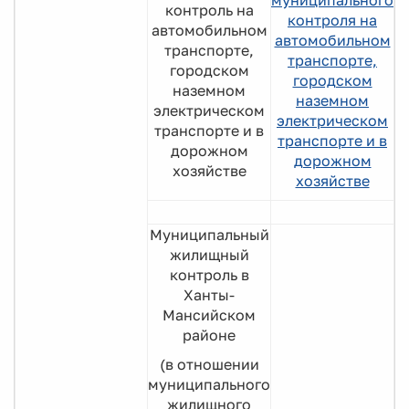
муниципального
контроль на
контроля на
автомобильном
автомобильном
транспорте,
транспорте,
городском
городском
наземном
наземном
электрическом
электрическом
транспорте и в
транспорте и в
дорожном
дорожном
хозяйстве
хозяйстве
Муниципальный
жилищный
контроль в
Ханты-
Мансийском
районе
(в отношении
муниципального
жилищного