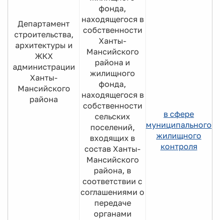
фонда,
находящегося в
Департамент
собственности
строительства,
Ханты-
архитектуры и
Мансийского
ЖКХ
района и
администрации
жилищного
Ханты-
фонда,
Мансийского
находящегося в
района
собственности
в сфере
сельских
муниципального
поселений,
жилищного
входящих в
контроля
состав Ханты-
Мансийского
района, в
соответствии с
соглашениями о
передаче
органами