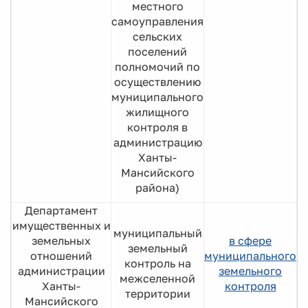
местного
самоуправления
сельских
поселений
полномочий по
осуществлению
муниципального
жилищного
контроля в
администрацию
Ханты-
Мансийского
района)
Департамент
имущественных и
муниципальный
земельных
в сфере
земельный
отношений
муниципального
контроль на
администрации
земельного
межселенной
Ханты-
контроля
территории
Мансийского