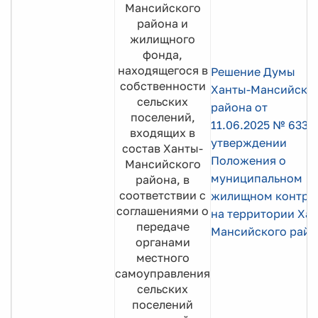
Мансийского
района и
жилищного
фонда,
находящегося в
Решение Думы
собственности
Ханты-Мансийско
сельских
района от
поселений,
11
.06
.2025
№ 633 
входящих в
утверждении
состав Ханты-
Положения о
Мансийского
муниципальном
района, в
соответствии с
жилищном контро
соглашениями о
на территории Ха
передаче
Мансийского
райо
органами
местного
самоуправления
сельских
поселений