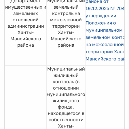
Департамент
Муниципальный
района от
имущественных и
земельный
19.12.2025 № 704 
земельных
контроль на
утверждении
отношений
межселенной
Положения о
администрации
территории
муниципальном
Ханты-
Ханты-
земельном контро
Мансийского
Мансийского
на межселенной
района
района
территории
Ханты
Мансийского райо
Муниципальный
жилищный
контроль (в
отношении
муниципального
жилищного
фонда,
находящегося в
собственности
Ханты-