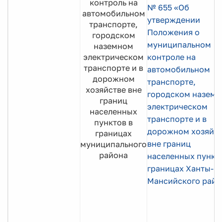
контроль на
№ 655 «Об
автомобильном
утверждении
транспорте,
Положения о
городском
муниципальном
наземном
электрическом
контроле на
транспорте и в
автомобильном
дорожном
транспорте,
хозяйстве вне
городском назем
границ
электрическом
населенных
транспорте и в
пунктов в
дорожном хозяйс
границах
вне границ
муниципального
района
населенных пункт
границах Ханты-
Мансийского райо