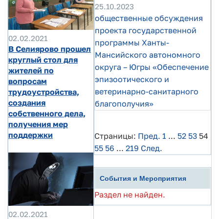
25.10.2023
общественные обсуждения
проекта государственной
02.02.2021
программы Ханты-
В Селиярово прошел
Мансийского автономного
круглый стол для
округа – Югры «Обеспечение
жителей по
эпизоотического и
вопросам
ветеринарно-санитарного
трудоустройства,
создания
благополучия»
собственного дела,
получения мер
поддержки
Страницы:
Пред.
1
...
52
53
54
55
56
...
219
След.
События и Мероприятия
Раздел не найден.
02.02.2021