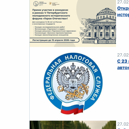
27.02
Откр
исто
27.02
С 23
авто
27.02