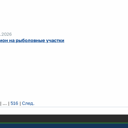
.2026
ион на рыболовные участки
|
...
|
516
|
След.