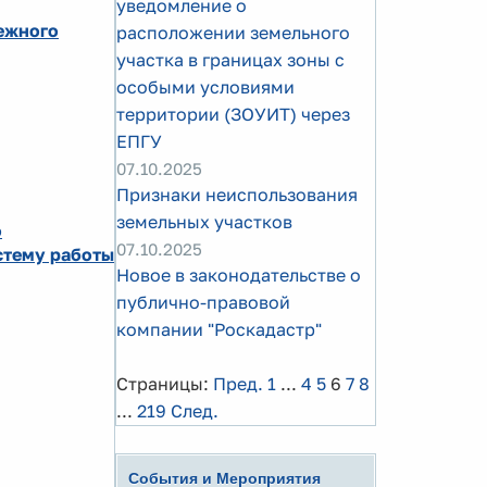
уведомление о
ежного
расположении земельного
участка в границах зоны с
особыми условиями
территории (ЗОУИТ) через
ЕПГУ
07.10.2025
Признаки неиспользования
земельных участков
о
07.10.2025
стему работы
Новое в законодательстве о
публично-правовой
компании "Роскадастр"
Страницы:
Пред.
1
...
4
5
6
7
8
...
219
След.
События и Мероприятия