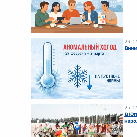
26.02
Вним
25.02
В Юг
наро