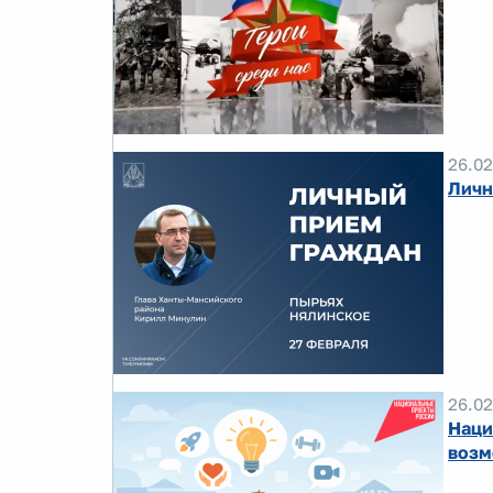
26.02
Личн
26.02
Наци
возм