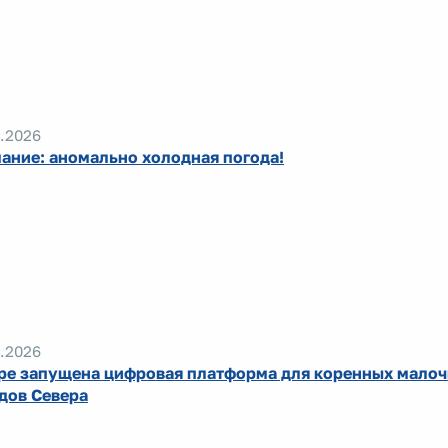
.2026
ание: аномально холодная погода!
.2026
ре запущена цифровая платформа для коренных мало
дов Севера