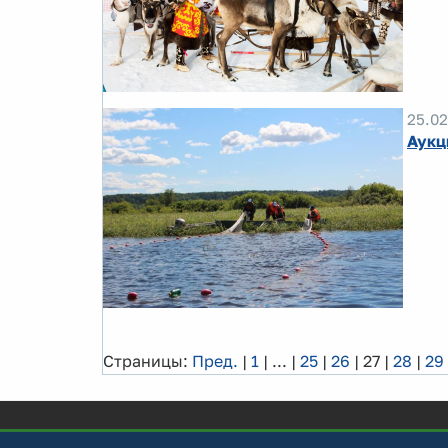
25.02
Аукц
Страницы:
Пред.
|
1
|
...
|
25
|
26
|
27
|
28
|
29