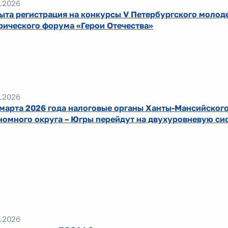
.2026
ыта регистрация на конкурсы V Петербургского молод
рического форума «Герои Отечества»
.2026
 марта 2026 года налоговые органы Ханты-Мансийског
номного округа – Югры перейдут на двухуровневую си
.2026