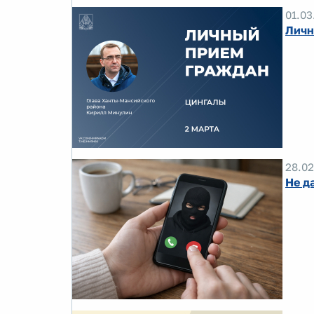
01.03
Личн
28.02
Не д