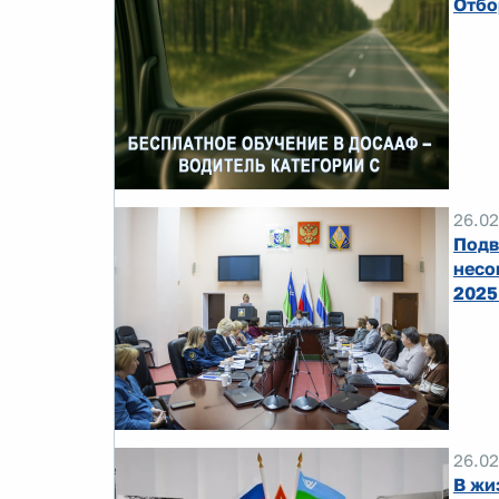
Отбо
26.02
Подв
несо
2025
26.02
В жи