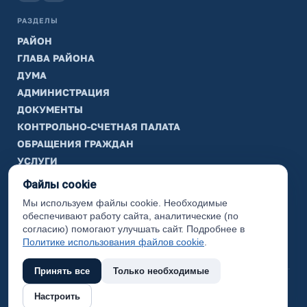
РАЗДЕЛЫ
РАЙОН
ГЛАВА РАЙОНА
ДУМА
АДМИНИСТРАЦИЯ
ДОКУМЕНТЫ
КОНТРОЛЬНО-СЧЕТНАЯ ПАЛАТА
ОБРАЩЕНИЯ ГРАЖДАН
УСЛУГИ
ТИК
Файлы cookie
Мы используем файлы cookie. Необходимые
ИНФОРМАЦИЯ
обеспечивают работу сайта, аналитические (по
Законодательная карта
согласию) помогают улучшать сайт. Подробнее в
Политике использования файлов cookie
.
Карта сайта
Принять все
Только необходимые
(с) 2017 Ханты-Мансийский район, официальный сайт
Настроить
администрации