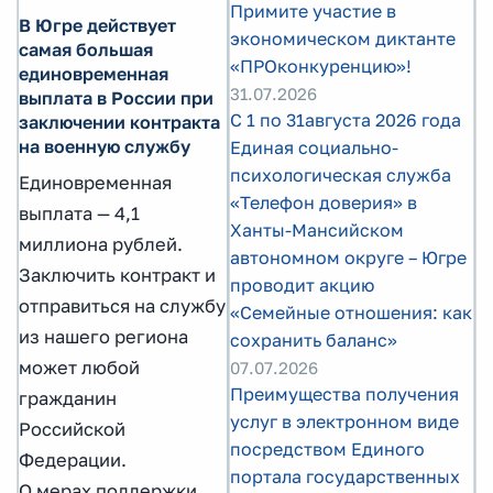
Примите участие в
В Югре действует
экономическом диктанте
самая большая
«ПРОконкуренцию»!
единовременная
31.07.2026
выплата в России при
С 1 по 31августа 2026 года
заключении контракта
на военную службу
Единая социально-
психологическая служба
Единовременная
«Телефон доверия» в
выплата — 4,1
Ханты-Мансийском
миллиона рублей.
автономном округе – Югре
Заключить контракт и
проводит акцию
отправиться на службу
«Семейные отношения: как
из нашего региона
сохранить баланс»
может любой
07.07.2026
Преимущества получения
гражданин
услуг в электронном виде
Российской
посредством Единого
Федерации.
портала государственных
О мерах поддержки