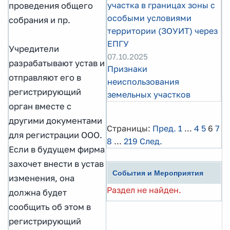
участка в границах зоны с
проведения общего
особыми условиями
собрания и пр.
территории (ЗОУИТ) через
ЕПГУ
Учредители
07.10.2025
разрабатывают устав и
Признаки
отправляют его в
неиспользования
регистрирующий
земельных участков
орган вместе с
другими документами
Страницы:
Пред.
1
...
4
5
6
7
для регистрации ООО.
8
...
219
След.
Если в будущем фирма
захочет внести в устав
События и Мероприятия
изменения, она
Раздел не найден.
должна будет
сообщить об этом в
регистрирующий