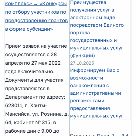
Преимущества
комплекс» → «Конкурсы
получения услуг в
по отбору участников по
электронном виде
предоставлению грантов
посредством Единого
в форме субсидии»
портала
государственных и
Прием заявок на участие
муниципальных услуг
осуществляется с 28
(функций)
апреля по 27 мая 2022
27.10.2025
Информируем Вас о
года включительно.
возможности
Документы для участия
ознакомления с
представляются в
административными
Департамент по адресу:
регламентами
628011, г. Ханты-
предоставления
Мансийск, ул. Рознина, д.
муниципальных услуг
64, кабинет № 315, в
рабочие дни с 9.00 до
Страницы:
Пред.
1
...
3
4