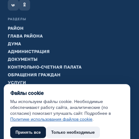
РАЗДЕЛЫ
РАЙОН
ГЛАВА РАЙОНА
ДУМА
АДМИНИСТРАЦИЯ
ДОКУМЕНТЫ
КОНТРОЛЬНО-СЧЕТНАЯ ПАЛАТА
ОБРАЩЕНИЯ ГРАЖДАН
УСЛУГИ
ТИК
Файлы cookie
Мы используем файлы cookie. Необходимые
ИНФОРМАЦИЯ
обеспечивают работу сайта, аналитические (по
Законодательная карта
согласию) помогают улучшать сайт. Подробнее в
Политике использования файлов cookie
.
Карта сайта
Принять все
Только необходимые