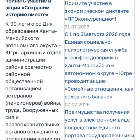
принять участие в
Примите участие в
акции «Сохраним
экономическом диктанте
историю вместе»
«ПРОконкуренцию»!
К 90-летию со Дня
31.07.2026
образования Ханты-
С 1 по 31августа 2026 года
Мансийского
Единая социально-
автономного округа –
психологическая служба
Югры архивный отдел
«Телефон доверия» в
администрации
Ханты-Мансийском
района совместно
автономном округе – Югре
районной
проводит акцию
общественной
организацией
«Семейные отношения: как
ветеранов
сохранить баланс»
(пенсионеров) войны,
07.07.2026
труда, Вооруженных
Преимущества получения
сил и
услуг в электронном виде
правоохранительных
посредством Единого
органов объявляет о
портала государственных и
проведении акции по