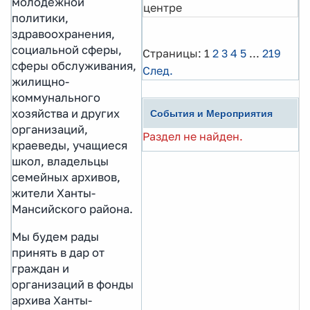
молодежной
центре
политики,
здравоохранения,
социальной сферы,
Страницы:
1
2
3
4
5
...
219
сферы обслуживания,
След.
жилищно-
коммунального
хозяйства и других
События и Мероприятия
организаций,
Раздел не найден.
краеведы, учащиеся
школ, владельцы
семейных архивов,
жители Ханты-
Мансийского района.
Мы будем рады
принять в дар от
граждан и
организаций в фонды
архива Ханты-