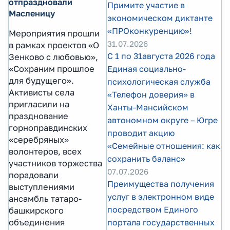
отпраздновали
Примите участие в
Масленицу
экономическом диктанте
«ПРОконкуренцию»!
Мероприятия прошли
31.07.2026
в рамках проектов «О
С 1 по 31августа 2026 года
Зенково с любовью»,
Единая социально-
«Сохраним прошлое
для будущего».
психологическая служба
Активисты села
«Телефон доверия» в
пригласили на
Ханты-Мансийском
празднование
автономном округе – Югре
горноправдинских
проводит акцию
«серебряных»
«Семейные отношения: как
волонтеров, всех
сохранить баланс»
участников торжества
07.07.2026
порадовали
Преимущества получения
выступлениями
услуг в электронном виде
ансамбль татаро-
посредством Единого
башкирского
портала государственных
объединения