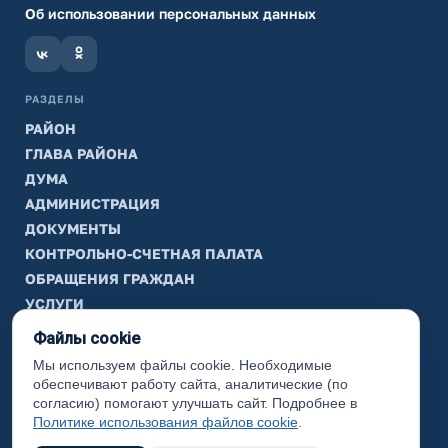
Об использовании персональных данных
РАЗДЕЛЫ
РАЙОН
ГЛАВА РАЙОНА
ДУМА
АДМИНИСТРАЦИЯ
ДОКУМЕНТЫ
КОНТРОЛЬНО-СЧЕТНАЯ ПАЛАТА
ОБРАЩЕНИЯ ГРАЖДАН
УСЛУГИ
ТИК
Файлы cookie
Мы используем файлы cookie. Необходимые
ИНФОРМАЦИЯ
обеспечивают работу сайта, аналитические (по
Законодательная карта
согласию) помогают улучшать сайт. Подробнее в
Политике использования файлов cookie
.
Карта сайта