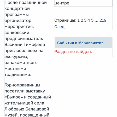
После праздничной
центре
концертной
программы
Страницы:
1
2
3
4
5
...
219
организатор
мероприятия,
След.
зенковский
предприниматель
События и Мероприятия
Василий Тимофеев
пригласил всех на
Раздел не найден.
экскурсию,
ознакомиться с
местными
традициями.
Горноправдинцы
посетили выставку
«Былое» и созданный
жительницей села
Любовью Балашовой
музей, посвященный