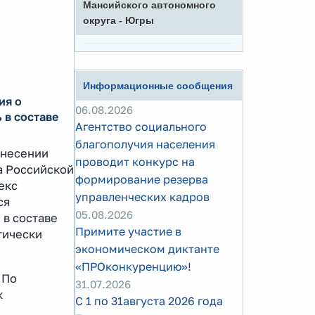
Мансийского автономного
округа - Югры
Информационные сообщения
ия о
06.08.2026
 в составе
Агентство социального
благополучия населения
внесении
проводит конкурс на
а Российской
формирование резерва
екс
управленческих кадров
ся
05.08.2026
 в составе
Примите участие в
ктически
экономическом диктанте
«ПРОконкуренцию»!
 По
31.07.2026
к
С 1 по 31августа 2026 года